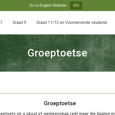
Go to English Website
GO
 7
Graad 9
Graad 11/12 en Voornemende studente
Groeptoetse
Groeptoetse
oeptoets vir u skool of gemeenskap reël maar die ligging e